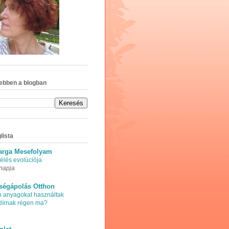
ebben a blogban
lista
arga Mesefolyam
élés evolúciója
napja
ségápolás Otthon
n anyagokat használtak
adírnak régen ma?