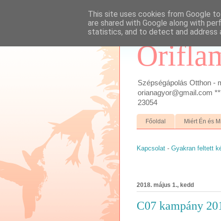
This site uses cookies from Google to 
are shared with Google along with per
statistics, and to detect and address 
Orifla
Szépségápolás Otthon - m
orianagyor@gmail.com ***
23054
Főoldal
Miért Én és M
Kapcsolat
-
Gyakran feltett 
2018. május 1., kedd
C07 kampány 20