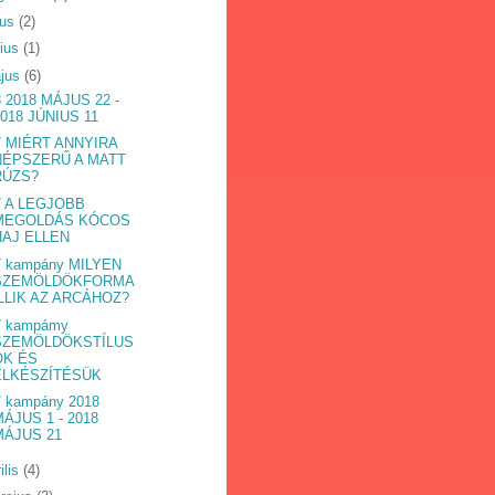
ius
(2)
nius
(1)
jus
(6)
 2018 MÁJUS 22 -
2018 JÚNIUS 11
7 MIÉRT ANNYIRA
NÉPSZERŰ A MATT
RÚZS?
7 A LEGJOBB
MEGOLDÁS KÓCOS
HAJ ELLEN
7 kampány MILYEN
SZEMÖLDÖKFORMA
ILLIK AZ ARCÁHOZ?
7 kampámy
SZEMÖLDÖKSTÍLUS
OK ÉS
ELKÉSZÍTÉSÜK
 kampány 2018
MÁJUS 1 - 2018
MÁJUS 21
ilis
(4)