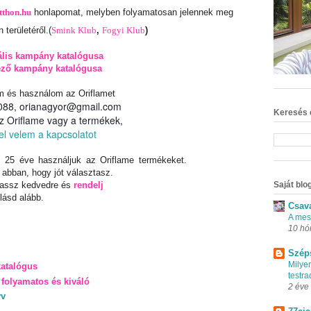
tthon.hu
honlapomat, melyben folyamatosan jelennek meg
 területéről.
(
Smink Klub
,
Fogyi Klub
)
ális kampány katalógusa
ező kampány katalógusa
m és használom az Oriflamet
88, orianagyor@gmail.com
Keresés 
z Oriflame vagy a termékek,
el velem a kapcsolatot
25 éve használjuk az Oriflame termékeket.
 abban, hogy jót választasz.
Saját blog
lassz kedvedre és
rendelj
lásd alább.
Csav
A mes
10 hó
Szép
Milye
katalógus
testr
folyamatos és kiváló
2 éve
yv