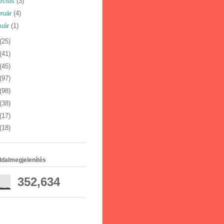
rcius
(3)
bruár
(4)
nuár
(1)
(25)
(41)
(45)
(97)
(98)
(38)
(17)
(18)
ldalmegjelenítés
352,634