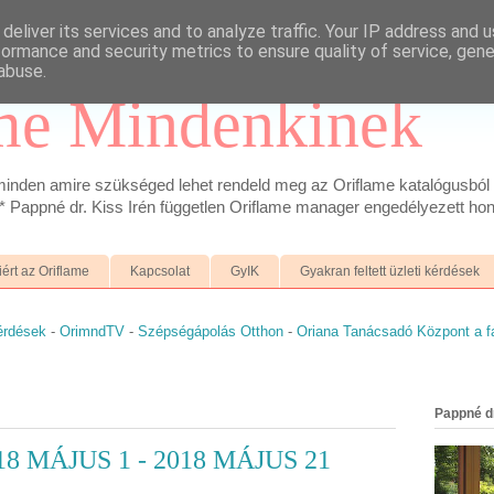
deliver its services and to analyze traffic. Your IP address and 
formance and security metrics to ensure quality of service, gen
abuse.
me Mindenkinek
inden amire szükséged lehet rendeld meg az Oriflame katalógusból 
 Pappné dr. Kiss Irén független Oriflame manager engedélyezett hon
iért az Oriflame
Kapcsolat
GyIK
Gyakran feltett üzleti kérdések
kérdések
-
OrimndTV
-
Szépségápolás Otthon
-
Oriana Tanácsadó Központ a 
Pappné dr
18 MÁJUS 1 - 2018 MÁJUS 21