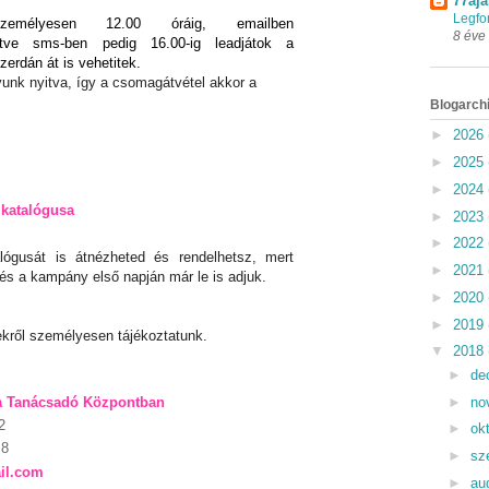
77aja
Legfo
zemélyesen 12.00 óráig, emailben
8 éve
letve sms-ben pedig 16.00-ig leadjátok a
zerdán át is vehetitek.
unk nyitva, így a csomagátvétel akkor a
Blogarch
►
2026
►
2025
►
2024
katalógusa
►
2023
►
2022
ógusát is átnézheted és rendelhetsz, mert
►
2021
 és a kampány első napján már le is adjuk.
►
2020
►
2019
ről személyesen tájékoztatunk.
▼
2018
►
de
►
no
a Tanácsadó Központban
2
►
ok
 8
►
sz
il.com
►
au