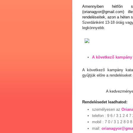
Amennyiben hétfőn s
(
orianagyor@gmail.com
) il
rendeléseitek, azon a héten s
Szerdánként 13-18 óráig vagy
legkönnyebb.
A
következő kampány 
A következő kampány katal
gyűjtjük előre a rendeléseket
A kedvezmények
Rendelésedet leadhatod:
személyesen az
Orian
telefon
: 9 6 / 3 1 2 4 7 
mobil : 7 0 / 3 1 2 8 0 8
mail:
orianagyor@gma