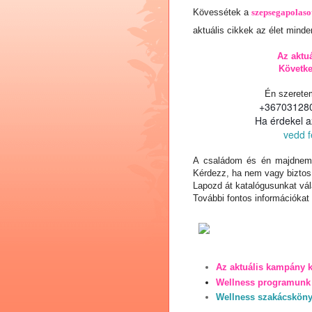
Kövessétek a
szepsegapolaso
aktuális cikkek az élet minden
Az aktu
Követk
Én szerete
+367031280
Ha érdekel a
vedd f
A családom és én majdnem 
Kérdezz
, ha nem vagy biztos
Lapozd át katalógusunkat vá
További fontos információkat 
Az aktuális kampány 
Wellness programunk 
Wellness szakácskön