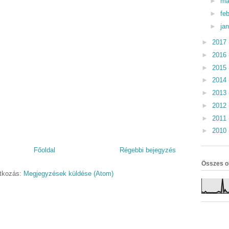
►
má
►
fe
►
ja
►
2017
►
2016
►
2015
►
2014
►
2013
►
2012
►
2011
►
2010
Főoldal
Régebbi bejegyzés
Összes o
atkozás:
Megjegyzések küldése (Atom)