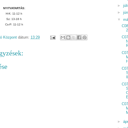
►
júl
NYITVATARTÁS:
►
jú
H-K: 11-12 h
▼
má
Sz: 13-18 h
Cs-P: 11-12 h
C08
C0
dó Központ
dátum:
13:29
gyzések:
C0
ése
C0
C0
C07
►
ápr