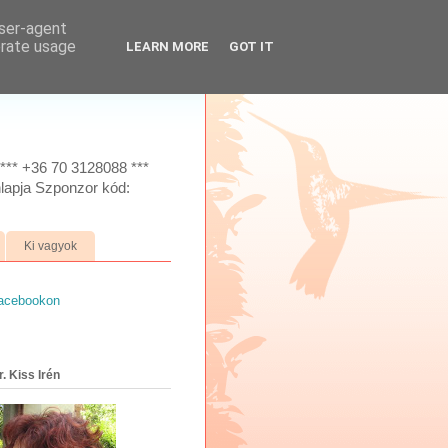
user-agent
erate usage
LEARN MORE
GOT IT
*** +36 70 3128088 ***
lapja Szponzor kód:
Ki vagyok
facebookon
. Kiss Irén