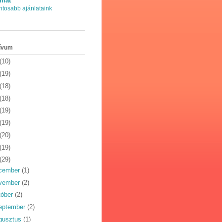
nlat
ntosabb ajánlataink
ívum
(10)
(19)
(18)
(18)
(19)
(19)
(20)
(19)
(29)
cember
(1)
vember
(2)
tóber
(2)
eptember
(2)
gusztus
(1)