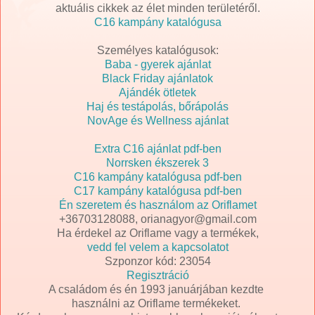
aktuális cikkek az élet minden területéről.
C16 kampány katalógusa
Személyes katalógusok:
Baba - gyerek ajánlat
Black Friday ajánlatok
Ajándék ötletek
Haj és testápolás, bőrápolás
NovAge és Wellness ajánlat
Extra C16 ajánlat pdf-ben
Norrsken ékszerek 3
C16 kampány katalógusa pdf-ben
C17 kampány katalógusa pdf-ben
Én szeretem és használom az Oriflamet
+36703128088, orianagyor@gmail.com
Ha érdekel az Oriflame vagy a termékek,
vedd fel velem a kapcsolatot
Szponzor kód: 23054
Regisztráció
A családom és én 1993 januárjában kezdte
használni az Oriflame termékeket.