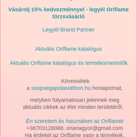
Vásárolj 15% kedvezménnyel - legyél Oriflame
törzsvásárló
Legyél Brand Partner
Aktuális Oriflame katalógus
Aktuális Oriflame katalógus és termékismertetők
Kövessétek
a
szepsegapolasotthon.hu
honlapomat,
melyben folyamatosan jelennek meg
aktuális cikkek az élet minden területéről.
Én szeretem és használom az Oriflamet
+36703128088, orianagyor@gmail.com
Ha érdekel az Oriflame vagy a termékek,