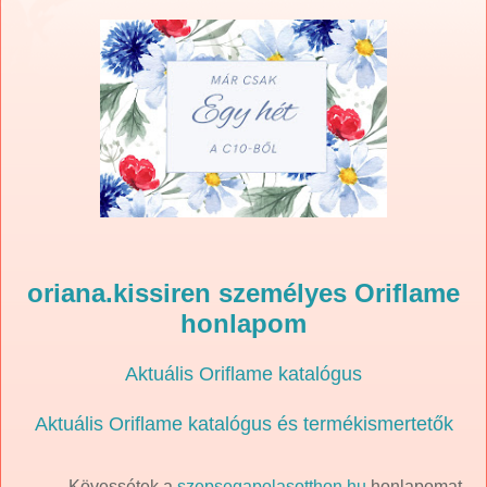
oriana.kissiren személyes Oriflame
honlapom
Aktuális Oriflame katalógus
Aktuális Oriflame katalógus és termékismertetők
Kövessétek a
szepsegapolasotthon.hu
honlapomat,