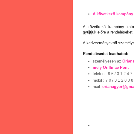
A
következő kampány 
A következő kampány katal
gyűjtjük előre a rendeléseket
A kedvezményekről személye
Rendelésedet leadhatod:
személyesen az
Orian
mely Oriflmae Pont
telefon
: 9 6 / 3 1 2 4 7 
mobil : 7 0 / 3 1 2 8 0 8
mail:
orianagyor@gma