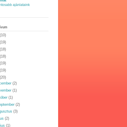
nlat
ntosabb ajánlataink
ívum
(10)
(19)
(18)
(18)
(19)
(19)
(20)
cember
(2)
vember
(1)
tóber
(1)
eptember
(2)
gusztus
(3)
ius
(2)
nius
(1)