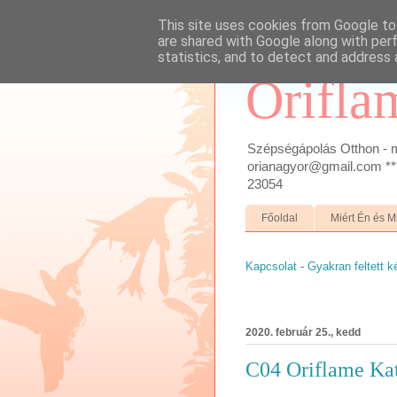
This site uses cookies from Google to 
are shared with Google along with per
statistics, and to detect and address 
Orifla
Szépségápolás Otthon - m
orianagyor@gmail.com ***
23054
Főoldal
Miért Én és M
Kapcsolat
-
Gyakran feltett 
2020. február 25., kedd
C04 Oriflame Kat