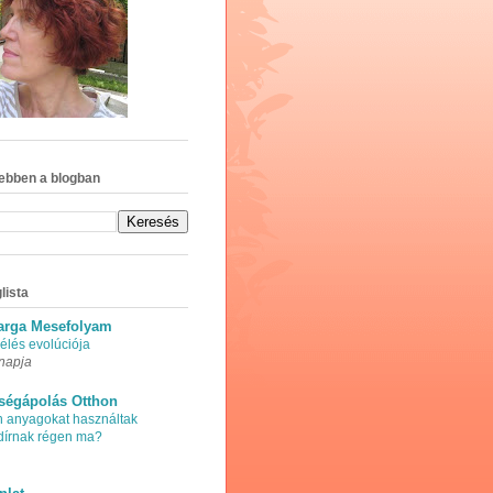
ebben a blogban
lista
arga Mesefolyam
élés evolúciója
napja
ségápolás Otthon
n anyagokat használtak
adírnak régen ma?