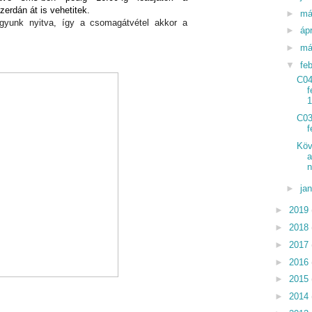
zerdán át is vehetitek.
►
má
gyunk nyitva, így a csomagátvétel akkor a
►
ápr
►
má
▼
fe
C04
f
C03
f
Köv
a
n
►
ja
►
2019
►
2018
►
2017
►
2016
►
2015
►
2014