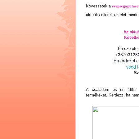
Kövessétek a
szepsegapolaso
aktuális cikkek az élet minden
Az aktu
Követk
Én szerete
+367031280
Ha érdekel a
vedd f
Sz
A családom és én 1993 ja
termékeket. Kérdezz
, ha nem