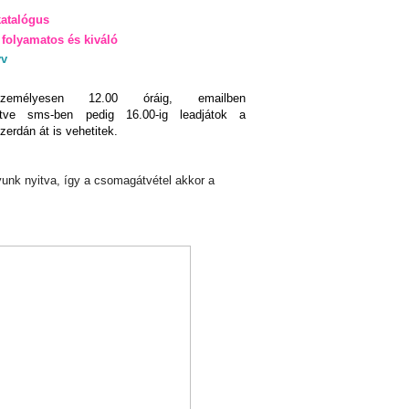
katalógus
folyamatos és kiváló
yv
zemélyesen 12.00 óráig, emailben
letve sms-ben pedig 16.00-ig leadjátok a
zerdán át is vehetitek.
unk nyitva, így a csomagátvétel akkor a