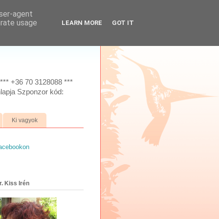
user-agent
erate usage
LEARN MORE
GOT IT
*** +36 70 3128088 ***
lapja Szponzor kód:
Ki vagyok
facebookon
. Kiss Irén