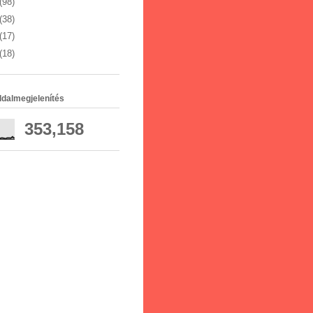
(98)
(38)
(17)
(18)
ldalmegjelenítés
353,158