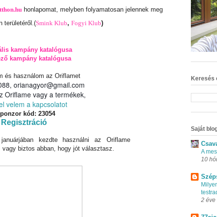
tthon.hu
honlapomat, melyben folyamatosan jelennek meg
 területéről.
(
Smink Klub
,
Fogyi Klub
)
ális kampány katalógusa
ező kampány katalógusa
m és használom az Oriflamet
Keresés 
88, orianagyor@gmail.com
z Oriflame vagy a termékek,
el velem a kapcsolatot
ponzor kód: 23054
Regisztráció
Saját blog
nuárjában kezdte használni az Oriflame
Csav
 vagy biztos abban, hogy jót választasz.
A mes
10 hó
Szép
Milye
testr
2 éve