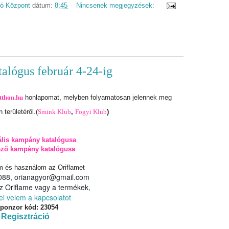
dó Központ
dátum:
8:45
Nincsenek megjegyzések:
alógus február 4-24-ig
tthon.hu
honlapomat, melyben folyamatosan jelennek meg
 területéről.
(
Smink Klub
,
Fogyi Klub
)
ális kampány katalógusa
ező kampány katalógusa
m és használom az Oriflamet
88, orianagyor@gmail.com
z Oriflame vagy a termékek,
el velem a kapcsolatot
ponzor kód: 23054
Regisztráció