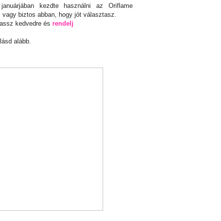
nuárjában kezdte használni az Oriflame
 vagy biztos abban, hogy jót választasz.
lassz kedvedre és
rendelj
lásd alább.