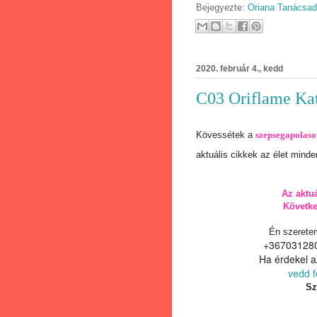
Bejegyezte:
Oriana Tanácsa
2020. február 4., kedd
C03 Oriflame Kat
Kövessétek a
szepsegapolaso
aktuális cikkek az élet minden
Az aktu
Követk
Én szerete
+367031280
Ha érdekel a
vedd f
Sz