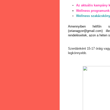
Az aktuális kampány 
Wellness programunk 
Wellness szakácskön
Amennyiben hétfőn s
(
orianagyor@gmail.com
) il
rendeléseitek, azon a héten s
Szerdánként 15-17 óráig vagy
legkönnyebb.