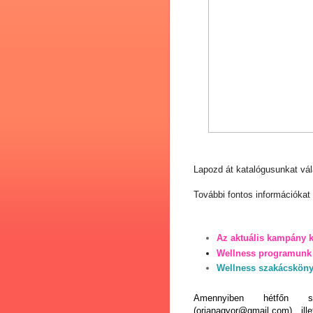
Lapozd át katalógusunkat vá
További fontos információkat 
Az aktuális kampány 
Wellness programunk 
Wellness szakácskön
Amennyiben hétfőn s
(
orianagyor@gmail.com
) il