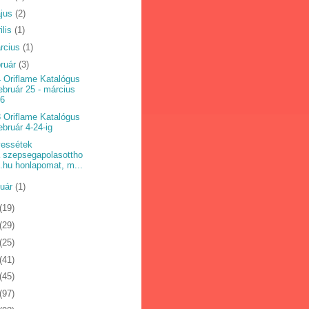
jus
(2)
ilis
(1)
rcius
(1)
bruár
(3)
 Oriflame Katalógus
ebruár 25 - március
16
 Oriflame Katalógus
ebruár 4-24-ig
essétek
 szepsegapolasottho
.hu honlapomat, m...
nuár
(1)
(19)
(29)
(25)
(41)
(45)
(97)