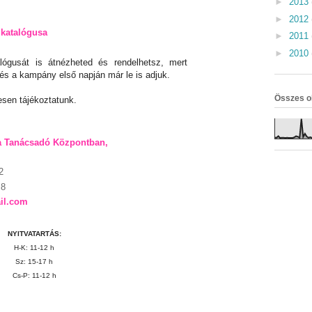
►
2013
►
2012
katalógusa
►
2011
►
2010
ógusát is átnézheted és rendelhetsz, mert
 és a kampány első napján már le is adjuk.
Összes o
sen tájékoztatunk.
a Tanácsadó Központban
,
2
 8
il.com
NYITVATARTÁS:
H-K: 11-12 h
Sz: 15-17 h
Cs-P: 11-12 h