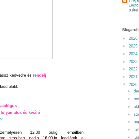
77aja
Legfo
8 éve
Blogarch
►
2026
►
2025
►
2024
►
2023
►
2022
lassz kedvedre és
rendelj
►
2021
▼
2020
lásd alább.
►
de
►
no
katalógus
►
ok
folyamatos és kiváló
►
sz
yv
►
au
►
júl
zemélyesen 12.00 óráig, emailben
►
jú
letve sms-ben pedig 16.00-ig leadjátok a