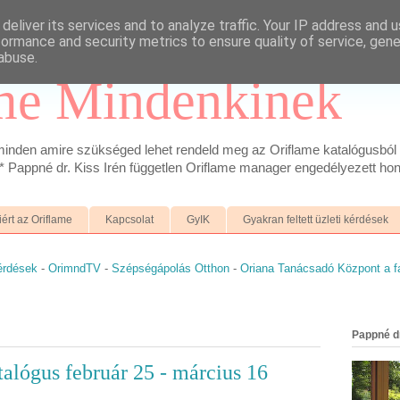
deliver its services and to analyze traffic. Your IP address and 
formance and security metrics to ensure quality of service, gen
abuse.
me Mindenkinek
inden amire szükséged lehet rendeld meg az Oriflame katalógusból 
 Pappné dr. Kiss Irén független Oriflame manager engedélyezett hon
iért az Oriflame
Kapcsolat
GyIK
Gyakran feltett üzleti kérdések
kérdések
-
OrimndTV
-
Szépségápolás Otthon
-
Oriana Tanácsadó Központ a 
Pappné dr
alógus február 25 - március 16