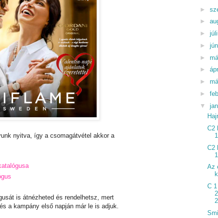
►
sz
►
au
►
júl
►
jú
►
má
►
ápr
►
má
►
fe
▼
ja
Haj
C2 
1
unk nyitva, így a csomagátvétel akkor a
C2 
1
atalógusa
Az 
k
ógus
C 1
2
usát is átnézheted és rendelhetsz, mert
2
 és a kampány első napján már le is adjuk.
Smi