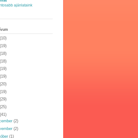
nlat
ntosabb ajánlataink
ívum
(10)
(19)
(18)
(18)
(19)
(19)
(20)
(19)
(29)
(25)
(41)
cember
(2)
vember
(2)
tóber
(1)