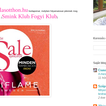
lasotthon.hu
honlapomat, melyben folyamatosan jelennek meg
Smink Klub
Fogyi Klub
. (
,
)
Keresés 
Saját blog
Csav
A mes
11 hó
Szép
Milye
testr
2 éve