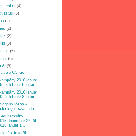
eptember
(4)
gusztus
(3)
ius
(2)
nius
(2)
jus
(2)
ilis
(3)
rcius
(6)
bruár
(6)
nuár
(8)
ra való CC krém
kampány 2016 január
9-től február 8-ig tart
kampány 2016 január
9-től február 8-ig tart
elegáns rózsa &
ülönleges szantálfa
 -es kampány
015.december 22-től
016.január 1...
nkelési trükkök