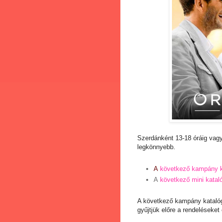
Szerdánként 13-18 óráig vagy
legkönnyebb.
A
következő kampány k
A
következő mini katal
A következő kampány katalóg
gyűjtjük előre a rendeléseket