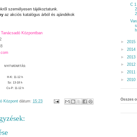
C 1
ről személyesen tájékoztatunk.
2
2
ny
az akciós katalógus árból és ajándékok
Var
s
a Tanácsadó Központban
2
►
2015
 8
►
2014
l.com
►
2013
►
2012
NYITVATARTÁS:
►
2011
H-K: 11-12 h
►
2010
Sz: 13-18 h
Cs-P: 11-12 h
Összes o
dó Központ
dátum:
15:23
gyzések:
ése