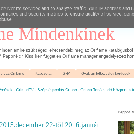
deliver its services and to analyze traffic. Your IP address and 
formance and security metrics to ensure quality of service, gen
abuse.
me Mindenkinek
inden amire szükséged lehet rendeld meg az Oriflame katalógusból 
 Pappné dr. Kiss Irén független Oriflame manager engedélyezett hon
iért az Oriflame
Kapcsolat
GyIK
Gyakran feltett üzleti kérdések
kérdések
-
OrimndTV
-
Szépségápolás Otthon
-
Oriana Tanácsadó Központ a 
Pappné dr
2015.december 22-től 2016.január