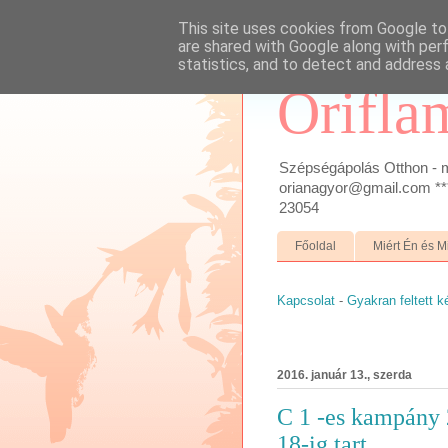
This site uses cookies from Google to 
are shared with Google along with per
statistics, and to detect and address 
Orifla
Szépségápolás Otthon - m
orianagyor@gmail.com ***
23054
Főoldal
Miért Én és M
Kapcsolat
-
Gyakran feltett 
2016. január 13., szerda
C 1 -es kampány 
18-ig tart