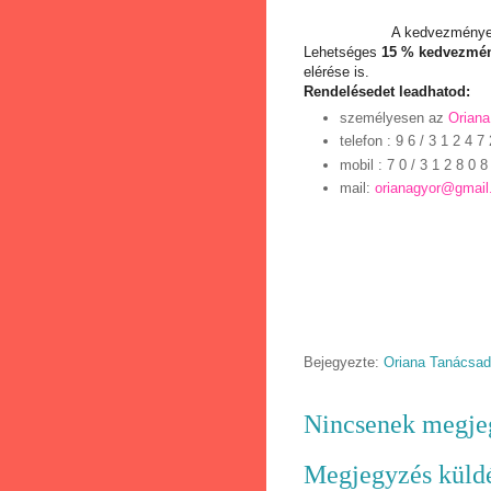
A kedvezmények
Lehetséges
15 % kedvezmé
elérése is.
Rendelésedet leadhatod:
személyesen az
Orian
telefon
: 9 6 / 3 1 2 4 7 
mobil : 7 0 / 3 1 2 8 0 8
mail:
orianagyor@gmai
Bejegyezte:
Oriana Tanácsa
Nincsenek megje
Megjegyzés küld