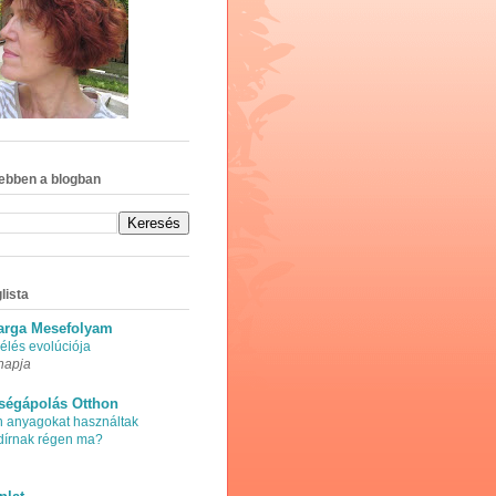
ebben a blogban
lista
arga Mesefolyam
élés evolúciója
napja
ségápolás Otthon
n anyagokat használtak
adírnak régen ma?