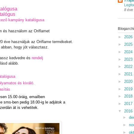
77aja
Legfo
talógusa
8 éve
atalógus
ező kampány katalógusa
Blogarch
m és használom az Oriflamet
►
2026
0 éve használjuk az Oriflame termékeket.
►
2025
 abban, hogy jót választasz.
►
2024
lassz kedvedre és
rendelj
►
2023
lásd alább.
►
2022
►
2021
atalógusa
►
2020
lyamatos és kiváló.
►
2019
asítás
►
2018
en 15.00 óráig, emailben
tve sms-ben pedig 18.00-ig le adjátok a
►
2017
zerdán át is vehetitek.
▼
2016
►
de
►
no
►
ok