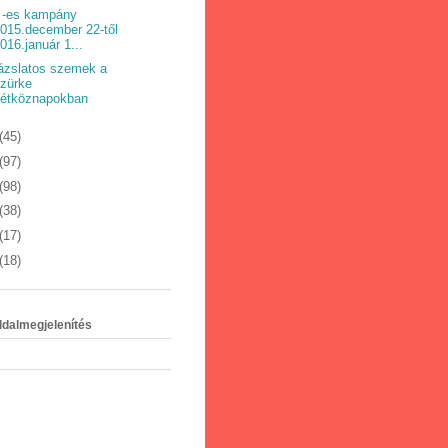
 -es kampány
015.december 22-től
016.január 1...
ázslatos szemek a
zürke
hétköznapokban
(45)
(97)
(98)
(38)
(17)
(18)
ldalmegjelenítés