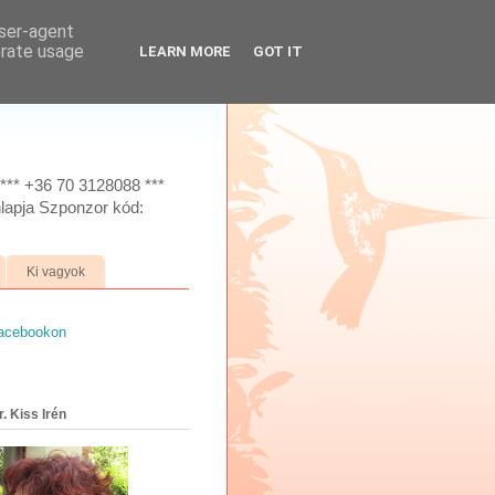
user-agent
erate usage
LEARN MORE
GOT IT
*** +36 70 3128088 ***
lapja Szponzor kód:
Ki vagyok
facebookon
. Kiss Irén