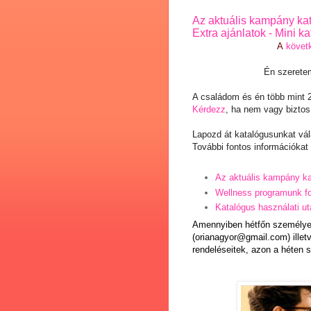
Az aktuális kampány ka
Extra ajánlatok - Mini k
A
követk
Én szerete
A családom és én több mint 2
Kérdezz
, ha nem vagy biztos
Lapozd át katalógusunkat vá
További fontos információkat 
Az aktuális kampány k
Wellness programunk fo
Katalógus használati ut
Amennyiben hétfőn személyes
(
orianagyor@gmail.com
) ille
rendeléseitek, azon a héten s