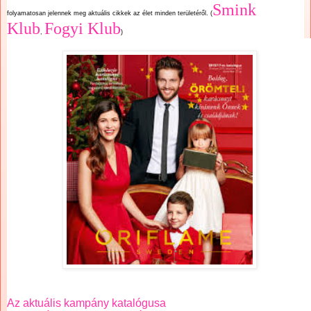
Smink
folyamatosan jelennek meg aktuális cikkek az élet minden területéről. (
Klub
Fogyi Klub
,
)
Az aktuális kampány katalógusa