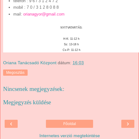
telefon
: 9 6 / 3 1 2 4 7 2
mobil : 7 0 / 3 1 2 8 0 8 8
mail:
orianagyor@gmail.com
NYITVATARTÁS:
H-K: 11-12 h
Sz: 13-18 h
Cs-P: 11-12 h
Oriana Tanácsadó Központ
dátum:
16:03
Megosztás
Nincsenek megjegyzések:
Megjegyzés küldése
‹
›
Főoldal
Internetes verzió megtekintése