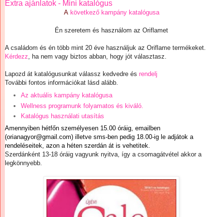
Extra ajánlatok - Mini katalógus
A
következő kampány katalógusa
Én szeretem és használom az Oriflamet
A családom és én több mint 20 éve használjuk az Oriflame termékeket.
Kérdezz
, ha nem vagy biztos abban, hogy jót választasz.
Lapozd át katalógusunkat válassz kedvedre és
rendelj
További fontos információkat lásd alább.
Az aktuális kampány katalógusa
Wellness programunk folyamatos és kiváló.
Katalógus használati utasítás
Amennyiben hétfőn személyesen 15.00 óráig, emailben
(
orianagyor@gmail.com
) illetve sms-ben pedig 18.00-ig le adjátok a
rendeléseitek, azon a héten szerdán át is vehetitek.
Szerdánként 13-18 óráig vagyunk nyitva, így a csomagátvétel akkor a
legkönnyebb.