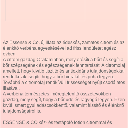
Az Essense & Co. új illata az édeskés, zamatos citrom és az
élénkítő verbéna egyesítésével ad friss lendületet egész
évben.
A citrom gazdag C-vitaminban, mely erősíti a bőrt és segíti a
bőr szépségének és egészségének fenntartását. A citromolaj
amellett, hogy kiváló tisztító és antioxidáns tulajdonságokkal
rendelkezik, segíti, hogy a bőr hidratált és puha legyen.
Továbbá a citromolaj rendkívüli frissességet nyújt csodálatos
illatával.
A verbéna természetes, méregtelenítő összetevőkben
gazdag, mely segít, hogy a bőr üde és ragyogó legyen. Ezen
kívül ismert gyulladáscsökkentő, valamint frissítő és élénkítő
tulajdonságairól is.
ESSENSE & CO kéz- és testápoló lotion citrommal és