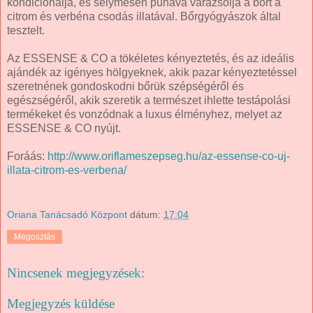
kondicionálja, és selymesen puhává varázsolja a bőrt a
citrom és verbéna csodás illatával. Bőrgyógyászok által
tesztelt.
Az ESSENSE & CO a tökéletes kényeztetés, és az ideális
ajándék az igényes hölgyeknek, akik pazar kényeztetéssel
szeretnének gondoskodni bőrük szépségéről és
egészségéről, akik szeretik a természet ihlette testápolási
termékeket és vonzódnak a luxus élményhez, melyet az
ESSENSE & CO nyújt.
Foráás:
http://www.oriflameszepseg.hu/az-essense-co-uj-
illata-citrom-es-verbena/
Oriana Tanácsadó Központ
dátum:
17:04
Megosztás
Nincsenek megjegyzések:
Megjegyzés küldése