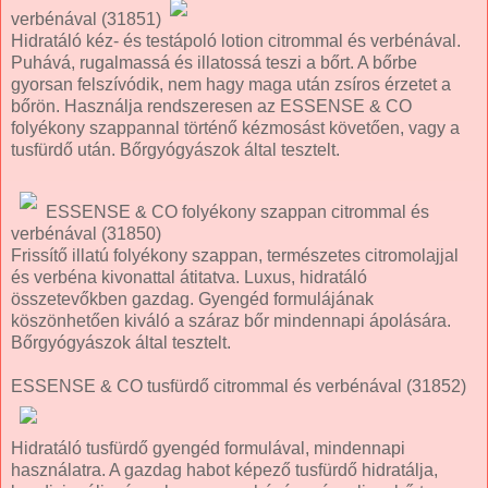
verbénával (31851)
Hidratáló kéz- és testápoló lotion citrommal és verbénával.
Puhává, rugalmassá és illatossá teszi a bőrt. A bőrbe
gyorsan felszívódik, nem hagy maga után zsíros érzetet a
bőrön. Használja rendszeresen az ESSENSE & CO
folyékony szappannal történő kézmosást követően, vagy a
tusfürdő után. Bőrgyógyászok által tesztelt.
ESSENSE & CO folyékony szappan citrommal és
verbénával (31850)
Frissítő illatú folyékony szappan, természetes citromolajjal
és verbéna kivonattal átitatva. Luxus, hidratáló
összetevőkben gazdag. Gyengéd formulájának
köszönhetően kiváló a száraz bőr mindennapi ápolására.
Bőrgyógyászok által tesztelt.
ESSENSE & CO tusfürdő citrommal és verbénával (31852)
Hidratáló tusfürdő gyengéd formulával, mindennapi
használatra. A gazdag habot képező tusfürdő hidratálja,