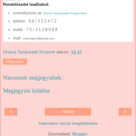
Rendelésedet leadhatod:
személyesen az
Oriana Tanácsadó Központban
telefon
: 9 6 / 3 1 2 4 7 2
mobil : 7 0 / 3 1 2 8 0 8 8
mail:
orianagyor@gmail.com
Oriana Tanácsadó Központ
dátum:
18:47
Megosztás
Nincsenek megjegyzések:
Megjegyzés küldése
‹
›
Főoldal
Internetes verzió megtekintése
Üzemeltető:
Blogger
.