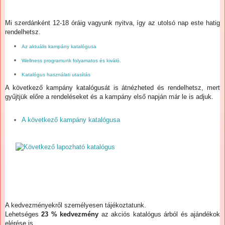
Mi szerdánként 12-18 óráig vagyunk nyitva, így az utolsó nap este hatig
rendelhetsz.
Az aktuális kampány katalógusa
Wellness programunk folyamatos és kiváló.
Katalógus használati utasítás
A következő kampány katalógusát is átnézheted és rendelhetsz, mert
gyűjtjük előre a rendeléseket és a kampány első napján már le is adjuk.
A következő kampány katalógusa
A kedvezményekről személyesen tájékoztatunk.
Lehetséges
23 % kedvezmény
az akciós katalógus árból és ajándékok
elérése is.