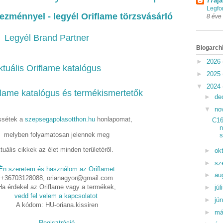
77aja
Legfo
ezménnyel - legyél Oriflame törzsvásárló
8 éve
Legyél Brand Partner
Blogarch
►
2026
ktuális Oriflame katalógus
►
2025
▼
2024
flame katalógus és termékismertetők
►
de
▼
no
sétek a
szepsegapolasotthon.hu
honlapomat,
C16
melyben folyamatosan jelennek meg
tuális cikkek az élet minden területéről.
►
ok
►
sz
Én szeretem és használom az Oriflamet
►
au
+36703128088, orianagyor@gmail.com
Ha érdekel az Oriflame vagy a termékek,
►
júl
vedd fel velem a kapcsolatot
►
jú
A kódom: HU-oriana.kissiren
►
má
Regisztráció