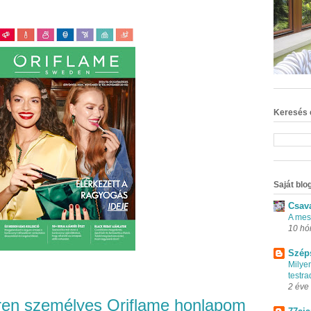
Keresés 
Saját blog
Csav
A mes
10 hó
Szép
Milye
testr
2 éve
iren személyes Oriflame honlapom