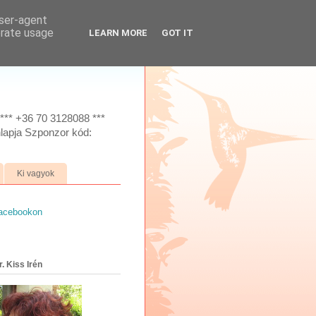
user-agent
erate usage
LEARN MORE
GOT IT
*** +36 70 3128088 ***
lapja Szponzor kód:
Ki vagyok
facebookon
. Kiss Irén