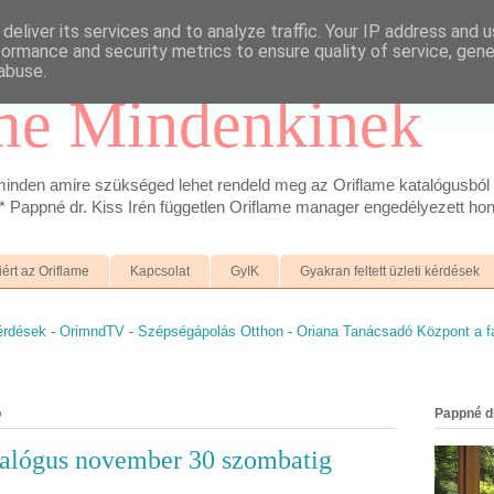
deliver its services and to analyze traffic. Your IP address and 
formance and security metrics to ensure quality of service, gen
abuse.
me Mindenkinek
inden amire szükséged lehet rendeld meg az Oriflame katalógusból 
 Pappné dr. Kiss Irén független Oriflame manager engedélyezett hon
iért az Oriflame
Kapcsolat
GyIK
Gyakran feltett üzleti kérdések
kérdések
-
OrimndTV
-
Szépségápolás Otthon
-
Oriana Tanácsadó Központ a 
p
Pappné dr
talógus november 30 szombatig