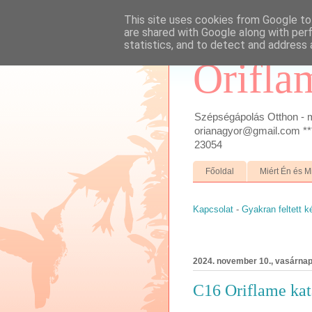
This site uses cookies from Google to 
are shared with Google along with per
statistics, and to detect and address 
Orifla
Szépségápolás Otthon - m
orianagyor@gmail.com ***
23054
Főoldal
Miért Én és M
Kapcsolat
-
Gyakran feltett 
2024. november 10., vasárna
C16 Oriflame ka