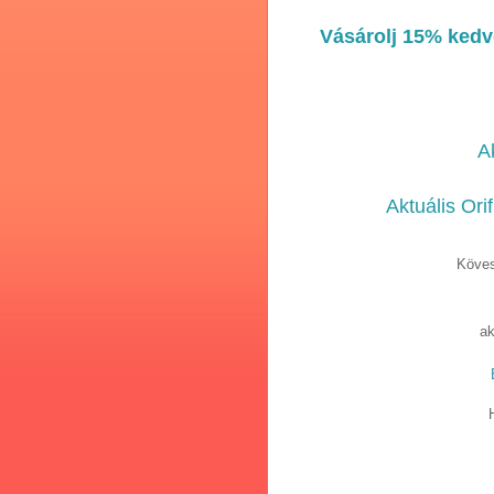
Vásárolj 15% kedv
A
Aktuális Ori
Köves
ak