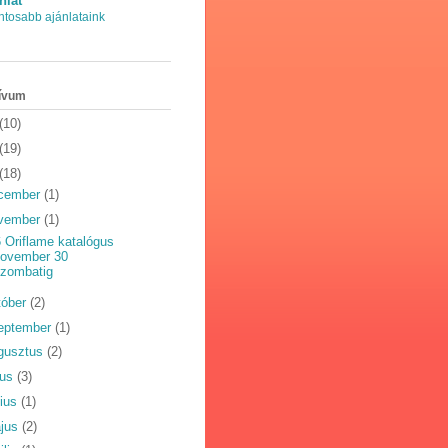
nlat
ntosabb ajánlataink
ívum
(10)
(19)
(18)
cember
(1)
vember
(1)
 Oriflame katalógus
november 30
szombatig
tóber
(2)
eptember
(1)
gusztus
(2)
ius
(3)
nius
(1)
jus
(2)