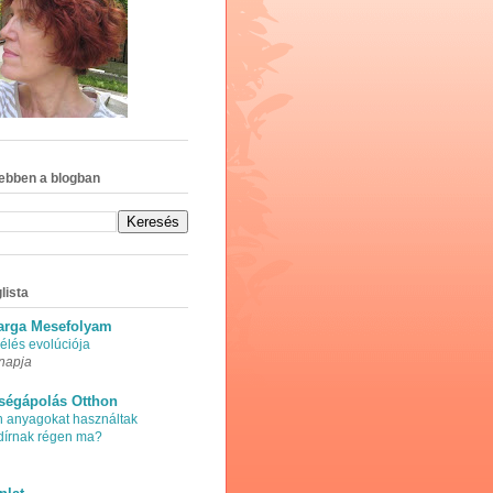
ebben a blogban
lista
arga Mesefolyam
élés evolúciója
napja
ségápolás Otthon
n anyagokat használtak
adírnak régen ma?