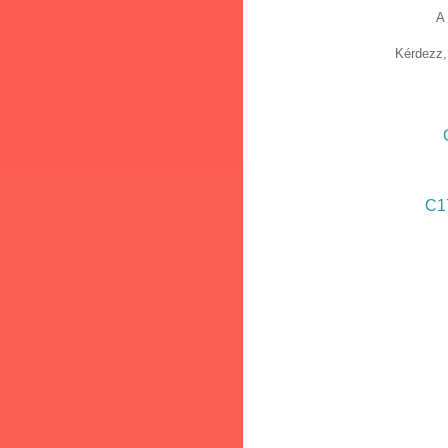
A
Kérdezz,
C1