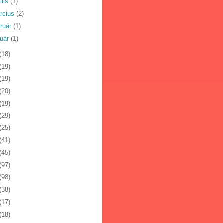
ilis
(1)
rcius
(2)
bruár
(1)
nuár
(1)
(18)
(19)
(19)
(20)
(19)
(29)
(25)
(41)
(45)
(97)
(98)
(38)
(17)
(18)