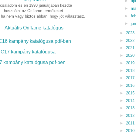
►
ápr
 családom és én 1993 januárjában kezdte
►
má
használni az Oriflame termékeket.
►
fe
 ha nem vagy biztos abban, hogy jót választasz.
►
ja
Aktuális Oriflame katalógus
►
2023
►
2022
C16 kampány katalógusa pdf-ben
►
2021
C17 kampány katalógusa
►
2020
7 kampány katalógusa pdf-ben
►
2019
►
2018
►
2017
►
2016
►
2015
►
2014
►
2013
►
2012
►
2011
►
2010