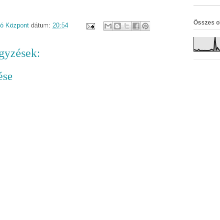
Összes o
dó Központ
dátum:
20:54
gyzések:
ése