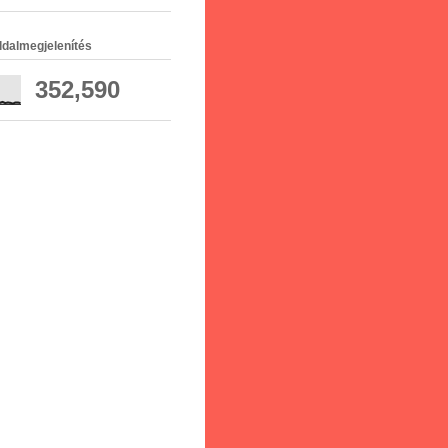
ldalmegjelenítés
352,590