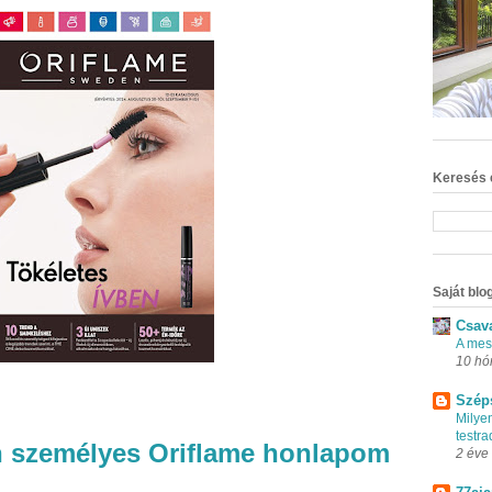
Keresés 
Saját blog
Csav
A mes
10 hó
Szép
Milye
testr
en személyes Oriflame honlapom
2 éve