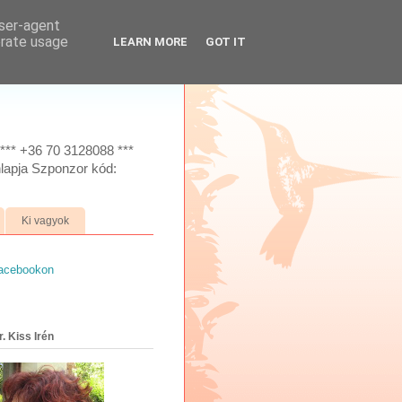
user-agent
erate usage
LEARN MORE
GOT IT
*** +36 70 3128088 ***
lapja Szponzor kód:
Ki vagyok
facebookon
. Kiss Irén