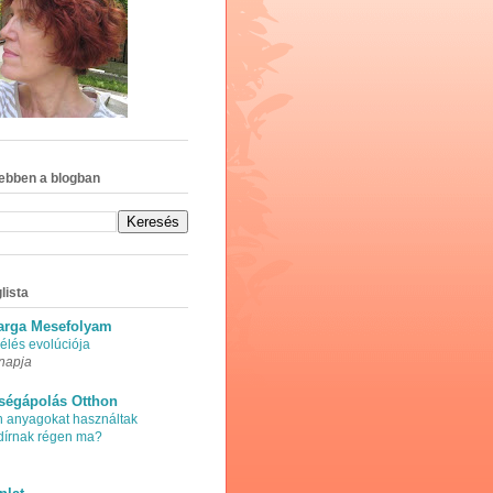
ebben a blogban
lista
arga Mesefolyam
élés evolúciója
napja
ségápolás Otthon
n anyagokat használtak
adírnak régen ma?