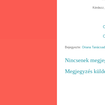
Kérdezz,
C
C
Bejegyezte:
Oriana Tanácsa
Nincsenek megje
Megjegyzés küld