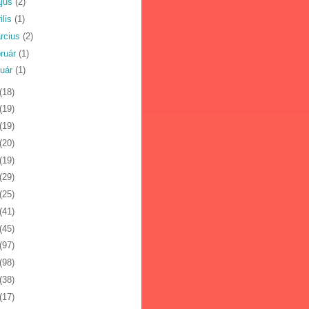
jus
(2)
ilis
(1)
rcius
(2)
bruár
(1)
nuár
(1)
(18)
(19)
(19)
(20)
(19)
(29)
(25)
(41)
(45)
(97)
(98)
(38)
(17)