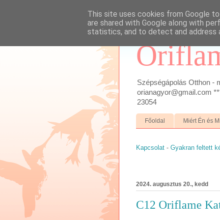
This site uses cookies from Google to 
are shared with Google along with per
statistics, and to detect and address 
Orifla
Szépségápolás Otthon - m
orianagyor@gmail.com ***
23054
Főoldal
Miért Én és M
Kapcsolat
-
Gyakran feltett 
2024. augusztus 20., kedd
C12 Oriflame Kat