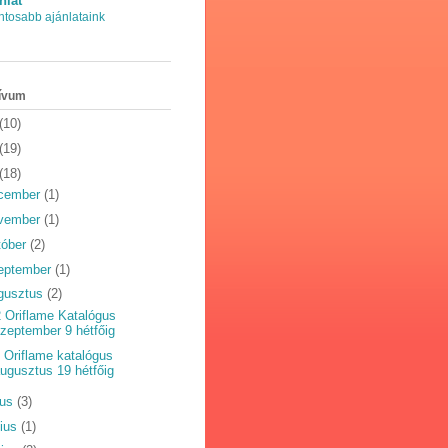
nlat
ntosabb ajánlataink
ívum
(10)
(19)
(18)
cember
(1)
vember
(1)
tóber
(2)
eptember
(1)
gusztus
(2)
 Oriflame Katalógus
zeptember 9 hétfőig
 Oriflame katalógus
ugusztus 19 hétfőig
ius
(3)
nius
(1)