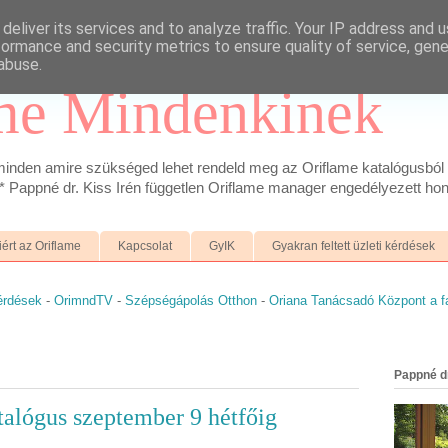
deliver its services and to analyze traffic. Your IP address and 
formance and security metrics to ensure quality of service, gen
abuse.
me Mindenkinek
inden amire szükséged lehet rendeld meg az Oriflame katalógusból 
 Pappné dr. Kiss Irén független Oriflame manager engedélyezett hon
iért az Oriflame
Kapcsolat
GyIK
Gyakran feltett üzleti kérdések
kérdések
-
OrimndTV
-
Szépségápolás Otthon
-
Oriana Tanácsadó Központ a 
Pappné dr
alógus szeptember 9 hétfőig