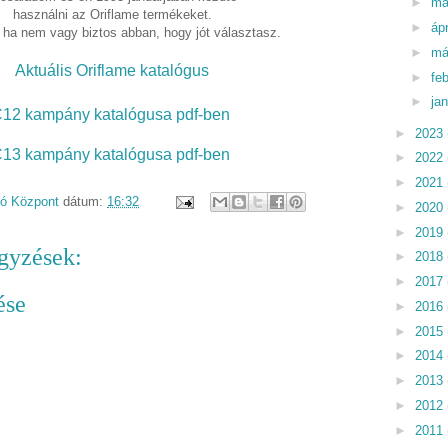
►
má
használni az Oriflame termékeket.
►
ápr
 ha nem vagy biztos abban, hogy jót választasz.
►
má
Aktuális Oriflame katalógus
►
fe
►
ja
12 kampány katalógusa pdf-ben
►
2023
13 kampány katalógusa pdf-ben
►
2022
►
2021
dó Központ
dátum:
16:32
►
2020
►
2019
gyzések:
►
2018
►
2017
ése
►
2016
►
2015
►
2014
►
2013
►
2012
►
2011