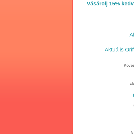
Vásárolj 15% kedv
A
Aktuális Ori
Köves
ak
A