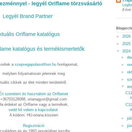
77aja
ezménnyel - legyél Oriflame törzsvásárló
Legfo
8 éve
Legyél Brand Partner
Blogarch
ktuális Oriflame katalógus
►
2026
►
2025
flame katalógus és termékismertetők
▼
2024
►
de
sétek a
szepsegapolasotthon.hu
honlapomat,
►
no
►
ok
melyben folyamatosan jelennek meg
►
sz
tuális cikkek az élet minden területéről.
▼
au
C12
Én szeretem és használom az Oriflamet
s
+36703128088, orianagyor@gmail.com
Ha érdekel az Oriflame vagy a termékek,
C11
a
vedd fel velem a kapcsolatot
A kódom: HU-oriana.kissiren
►
júl
►
jú
Regisztráció
 családom és én 1993 januárjában kezdte