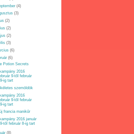
eptember
(4)
gusztus
(3)
ius
(2)
nius
(2)
jus
(2)
ilis
(3)
rcius
(6)
bruár
(6)
e Potion Secrets
kampány 2016
ebruár 9-től február
9-ig tart
ökéletes szemöldök
kampány 2016
ebruár 9-től február
9-ig tart
új francia manikűr
kampány 2016 január
9-től február 8-ig tart
nuár
(8)