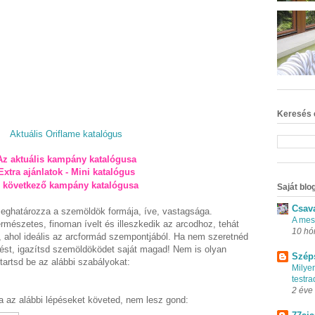
Keresés 
Aktuális Oriflame katalógus
Az aktuális kampány katalógusa
Extra ajánlatok - Mini katalógus
következő kampány katalógusa
Saját blog
Csav
meghatározza a szemöldök formája, íve, vastagsága.
A mes
mészetes, finoman ívelt és illeszkedik az arcodhoz, tehát
10 hó
t, ahol ideális az arcformád szempontjából. Ha nem szeretnéd
dést, igazítsd szemöldöködet saját magad! Nem is olyan
Szép
tartsd be az alábbi szabályokat:
Milye
testr
2 éve
a az alábbi lépéseket követed, nem lesz gond: