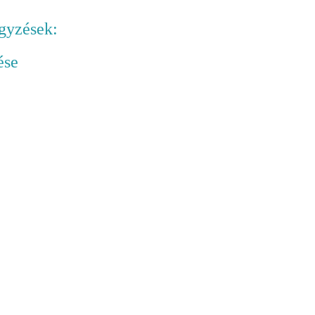
gyzések:
ése