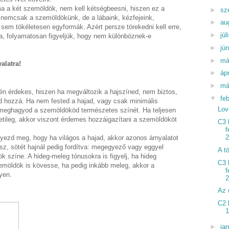
a a két szemöldök, nem kell kétségbeesni, hiszen ez a
►
sz
 nemcsak a szemöldökünk, de a lábaink, kézfejeink,
►
au
sem tökéletesen egyformák. Azért persze törekedni kell erre,
►
júl
ta, folyamatosan figyeljük, hogy nem különböznek-e
►
jú
►
má
alatra!
►
ápr
►
má
én érdekes, hiszen ha megváltozik a hajszíned, nem biztos,
▼
fe
d hozzá. Ha nem fested a hajad, vagy csak minimális
Lov
a meghagyod a szemöldököd természetes színét. Ha teljesen
etileg, akkor viszont érdemes hozzáigazítani a szemöldököt
C3 
f
2
gyezd meg, hogy ha világos a hajad, akkor azonos árnyalatot
sz, sötét hajnál pedig fordítva: megegyező vagy eggyel
A t
 színe. A hideg-meleg tónusokra is figyelj, ha hideg
C3 
zemöldök is kövesse, ha pedig inkább meleg, akkor a
f
yen.
2
Az 
C2 
1
►
ja