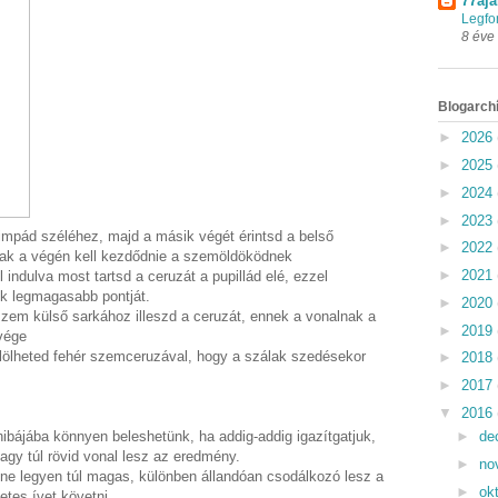
77aja
Legfo
8 éve
Blogarch
►
2026
►
2025
►
2024
►
2023
cimpád széléhez, majd a másik végét érintsd a belső
►
2022
ak a végén kell kezdődnie a szemöldöködnek
►
2021
 indulva most tartsd a ceruzát a pupillád elé, ezzel
k legmagasabb pontját.
►
2020
szem külső sarkához illeszd a ceruzát, ennek a vonalnak a
►
2019
vége
jelölheted fehér szemceruzával, hogy a szálak szedésekor
►
2018
►
2017
▼
2016
bájába könnyen beleshetünk, ha addig-addig igazítgatjuk,
►
de
gy túl rövid vonal lesz az eredmény.
►
no
, ne legyen túl magas, különben állandóan csodálkozó lesz a
►
ok
etes ívet követni.