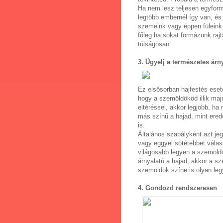
Ha nem lesz teljesen egyform
legtöbb embernél így van, és
szemeink vagy éppen füleink 
főleg ha sokat formázunk raj
túlságosan.
3. Ügyelj a természetes árny
Ez elsősorban hajfestés eset
hogy a szemöldököd illik maj
eltéréssel, akkor legjobb, h
más színű a hajad, mint ered
is.
Általános szabályként azt je
vagy eggyel sötétebbet válas
világosabb legyen a szemöldök
árnyalatú a hajad, akkor a s
szemöldök színe is olyan leg
4. Gondozd rendszeresen