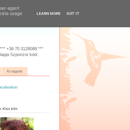
user-agent
erate usage
LEARN MORE
GOT IT
*** +36 70 3128088 ***
lapja Szponzor kód:
Ki vagyok
facebookon
. Kiss Irén