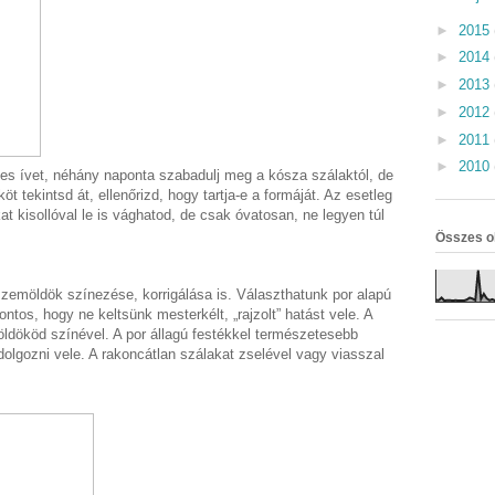
►
2015
►
2014
►
2013
►
2012
►
2011
►
2010
etes ívet, néhány naponta szabadulj meg a kósza szálaktól, de
köt tekintsd át, ellenőrizd, hogy tartja-e a formáját. Az esetleg
t kisollóval le is vághatod, de csak óvatosan, ne legyen túl
Összes o
szemöldök színezése, korrigálása is. Választhatunk por alapú
ontos, hogy ne keltsünk mesterkélt, „rajzolt” hatást vele. A
dököd színével. A por állagú festékkel természetesebb
dolgozni vele. A rakoncátlan szálakat zselével vagy viasszal