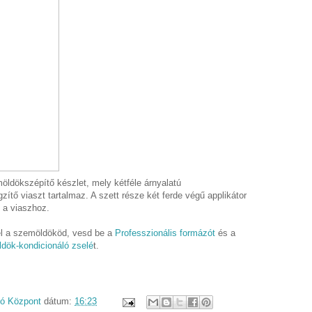
ldökszépítő készlet, mely kétféle árnyalatú
ítő viaszt tartalmaz. A szett része két ferde végű applikátor
y a viaszhoz.
yel a szemöldököd, vesd be a
Professzionális formázót
és a
dök-kondicionáló zselé
t.
dó Központ
dátum:
16:23