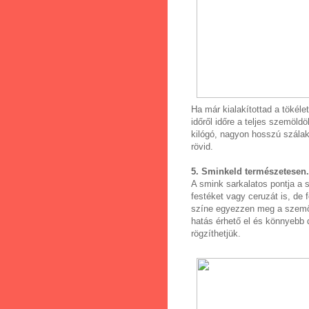
Ha már kialakítottad a tökél
időről időre a teljes szemöldö
kilógó, nagyon hosszú szálaka
rövid.
5. Sminkeld természetesen.
A smink sarkalatos pontja a 
festéket vagy ceruzát is, de f
színe egyezzen meg a szemöl
hatás érhető el és könnyebb 
rögzíthetjük.