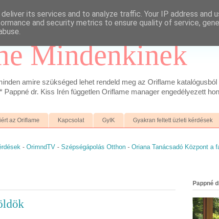
deliver its services and to analyze traffic. Your IP address and 
formance and security metrics to ensure quality of service, gen
abuse.
me Mindenkinek
inden amire szükséged lehet rendeld meg az Oriflame katalógusból 
 Pappné dr. Kiss Irén független Oriflame manager engedélyezett hon
iért az Oriflame
Kapcsolat
GyIK
Gyakran feltett üzleti kérdések
kérdések
-
OrimndTV
-
Szépségápolás Otthon
-
Oriana Tanácsadó Központ a 
Pappné dr
öldök