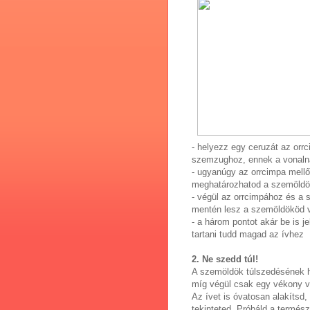
- helyezz egy ceruzát az orr
szemzughoz, ennek a vonaln
- ugyanúgy az orrcimpa mellől
meghatározhatod a szemöldö
- végül az orrcimpához és a 
mentén lesz a szemöldököd 
- a három pontot akár be is 
tartani tudd magad az ívhez
2. Ne szedd túl!
A szemöldök túlszedésének hi
míg végül csak egy vékony va
Az ívet is óvatosan alakítsd
tekinteted. Próbáld a termész