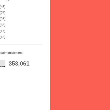
(45)
(97)
(98)
(38)
(17)
(18)
ldalmegjelenítés
353,061