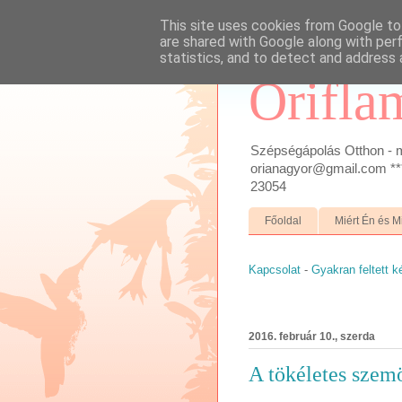
This site uses cookies from Google to 
are shared with Google along with per
statistics, and to detect and address 
Orifla
Szépségápolás Otthon - m
orianagyor@gmail.com ***
23054
Főoldal
Miért Én és M
Kapcsolat
-
Gyakran feltett 
2016. február 10., szerda
A tökéletes szem