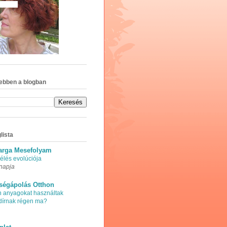
ebben a blogban
lista
arga Mesefolyam
élés evolúciója
napja
ségápolás Otthon
n anyagokat használtak
adírnak régen ma?