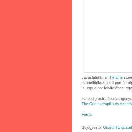
Javaslatunk: a
The One
szemö
szemöldökszínező port és rögz
is, egy a por felviteléhez, eg
Ha pedig extra ápolást igén
The One szempilla-és szemöl
Forrás
Bejegyezte:
Oriana Tanácsa