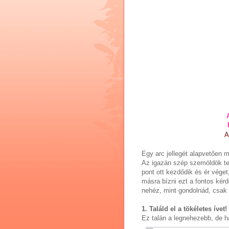
A
Egy arc jellegét alapvetően 
Az igazán szép szemöldök ter
pont ott kezdődik és ér vége
másra bízni ezt a fontos kér
nehéz, mint gondolnád, csak 
1. Találd el a tökéletes ívet!
Ez talán a legnehezebb, de h