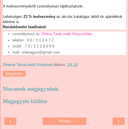
A kedvezményekről személyesen tájékoztatunk.
Lehetséges
23 % kedvezmény
az akciós katalógus árból és ajándékok
elérése is.
Rendelésedet leadhatod:
személyesen az
Oriana Tanácsadó Központban
telefon
: 9 6 / 3 1 2 4 7 2
mobil : 7 0 / 3 1 2 8 0 8 8
mail: orianagyor@gmail.com
Oriana Tanácsadó Központ
dátum:
14:14
Megosztás
Nincsenek megjegyzések:
Megjegyzés küldése
‹
›
Főoldal