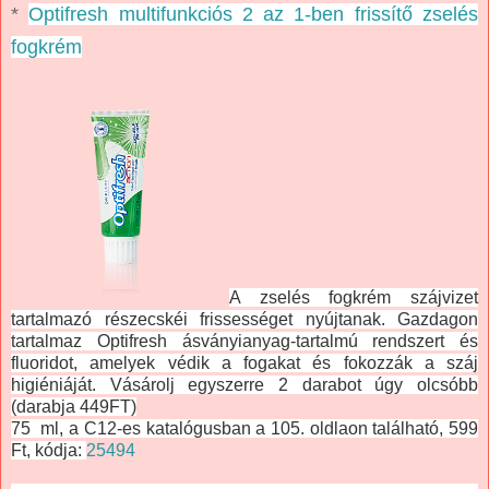
*
Optifresh multifunkciós 2 az 1-ben frissítő zselés
fogkrém
A zselés fogkrém szájvizet
tartalmazó részecskéi frissességet nyújtanak. Gazdagon
tartalmaz Optifresh ásványianyag-tartalmú rendszert és
fluoridot, amelyek védik a fogakat és fokozzák a száj
higiéniáját. Vásárolj egyszerre 2 darabot úgy olcsóbb
(darabja 449FT)
75 ml, a C12-es katalógusban a 105. oldlaon található, 599
Ft, kódja:
25494