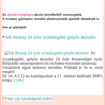
Az
aktuális katalógus
akciós termékeiből szemezgetek.
A mostani ajánlataim remekül alkalmazhatók ajándék ötleteknek is.
Ime az ajánlatok:
*
Silk Beauty 24 órás izzadásgátló golyós dezodor
Az
izzadásgátló, golyós dezodor 24 órás frissességet nyújt.
Bőrpuhító selyemproteint és orchidea-kivonatot tartalmaz.
Vásárlóink egyik kedvenc terméke. Próbáld ki Te is, most
megéri!
50 ml, A C12-es katalógusban a 17. oldalon található 399Ft,
kódja:
21462
Feet Up sarokápoló krém
*