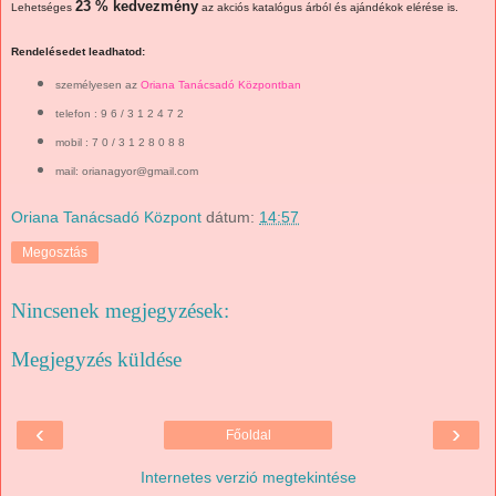
23 % kedvezmény
Lehetséges
az akciós katalógus árból és ajándékok elérése is.
Rendelésedet leadhatod:
személyesen az
Oriana Tanácsadó Központban
telefon
: 9 6 / 3 1 2 4 7 2
mobil : 7 0 / 3 1 2 8 0 8 8
mail: orianagyor@gmail.com
Oriana Tanácsadó Központ
dátum:
14:57
Megosztás
Nincsenek megjegyzések:
Megjegyzés küldése
‹
›
Főoldal
Internetes verzió megtekintése