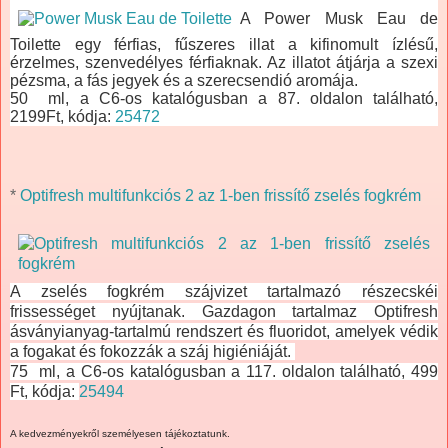
A Power Musk Eau de
Toilette egy férfias, fűszeres illat a kifinomult ízlésű,
érzelmes, szenvedélyes férfiaknak. Az illatot átjárja a szexi
pézsma, a fás jegyek és a szerecsendió aromája.
50 ml, a C6-os katalógusban a 87. oldalon található,
2199Ft, kódja:
25472
*
Optifresh multifunkciós 2 az 1-ben frissítő zselés fogkrém
A zselés fogkrém szájvizet tartalmazó részecskéi
frissességet nyújtanak. Gazdagon tartalmaz Optifresh
ásványianyag-tartalmú rendszert és fluoridot, amelyek védik
a fogakat és fokozzák a száj higiéniáját.
75 ml, a C6-os katalógusban a 117. oldalon található, 499
Ft, kódja:
25494
A kedvezményekről személyesen tájékoztatunk.