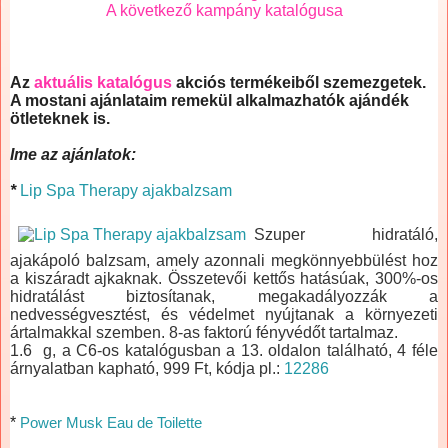
A következő kampány katalógusa
Az
aktuális katalógus
akciós termékeiből szemezgetek.
A mostani ajánlataim remekül alkalmazhatók ajándék
ötleteknek is.
Ime az ajánlatok:
*
Lip Spa Therapy ajakbalzsam
Szuper hidratáló,
ajakápoló balzsam, amely azonnali megkönnyebbülést hoz
a kiszáradt ajkaknak. Összetevői kettős hatásúak, 300%-os
hidratálást biztosítanak, megakadályozzák a
nedvességvesztést, és védelmet nyújtanak a környezeti
ártalmakkal szemben. 8-as faktorú fényvédőt tartalmaz.
1.6 g, a C6-os katalógusban a 13. oldalon található, 4 féle
árnyalatban kapható, 999 Ft, kódja pl.:
12286
*
Power Musk Eau de Toilette