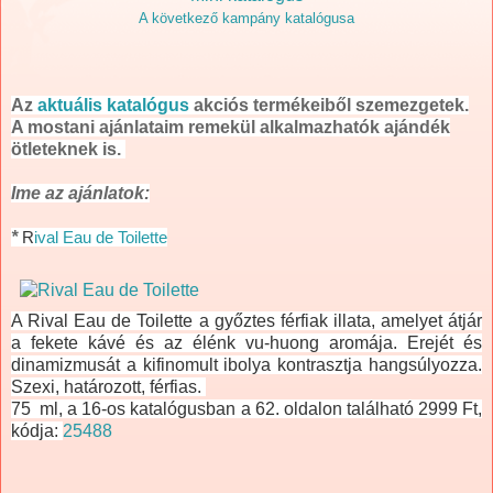
A következő kampány katalógusa
Az
aktuális katalógus
akciós termékeiből szemezgetek.
A mostani ajánlataim remekül alkalmazhatók ajándék
ötleteknek is.
Ime az ajánlatok:
*
R
ival Eau de Toilette
A Rival Eau de Toilette a győztes férfiak illata, amelyet átjár
a fekete kávé és az élénk vu-huong aromája. Erejét és
dinamizmusát a kifinomult ibolya kontrasztja hangsúlyozza.
Szexi, határozott, férfias.
75 ml, a 16-os katalógusban a 62. oldalon található 2999 Ft,
kódja:
25488