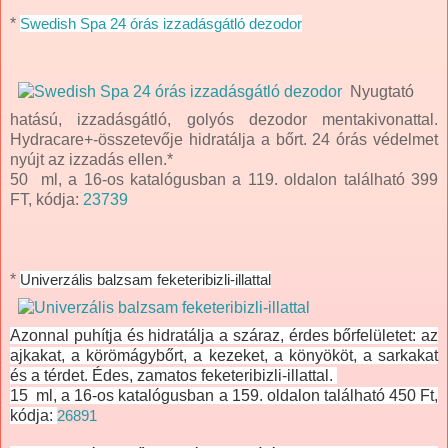
*
Swedish Spa 24 órás izzadásgátló dezodor
Nyugtató
hatású, izzadásgátló, golyós dezodor mentakivonattal.
Hydracare+-összetevője hidratálja a bőrt. 24 órás védelmet
nyújt az izzadás ellen.*
50 ml, a 16-os katalógusban a 119. oldalon található 399
FT, kódja:
23739
*
Univerzális balzsam feketeribizli-illattal
Azonnal puhítja és hidratálja a száraz, érdes bőrfelületet: az
ajkakat, a körömágybőrt, a kezeket, a könyököt, a sarkakat
és a térdet. Édes, zamatos feketeribizli-illattal.
15 ml, a 16-os katalógusban a 159. oldalon található 450 Ft,
kódja:
26891