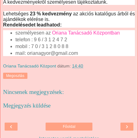
A kedvezményekről személyesen tájékoztatunk.
Lehetséges
23 % kedvezmény
az akciós katalógus árból és
ajándékok elérése is.
Rendelésedet leadhatod:
személyesen az
Oriana Tanácsadó Központban
telefon
: 9 6 / 3 1 2 4 7 2
mobil : 7 0 / 3 1 2 8 0 8 8
mail: orianagyor@gmail.com
Oriana Tanácsadó Központ
dátum:
14:40
Megosztás
Nincsenek megjegyzések:
Megjegyzés küldése
‹
›
Főoldal