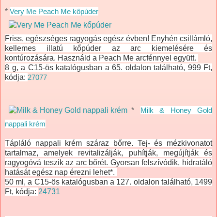
*
Very Me Peach Me kőpúder
Friss, egészséges ragyogás egész évben! Enyhén csillámló,
kellemes illatú kőpúder az arc kiemelésére és
kontúrozására. Használd a Peach Me arcfénnyel együtt.
8 g, a C15-ös katalógusban a 65. oldalon található, 999 Ft,
kódja:
27077
*
Milk & Honey Gold
nappali krém
Tápláló nappali krém száraz bőrre. Tej- és mézkivonatot
tartalmaz, amelyek revitalizálják, puhítják, megújítják és
ragyogóvá teszik az arc bőrét. Gyorsan felszívódik, hidratáló
hatását egész nap érezni lehet*.
50 ml, a C15-ös katalógusban a 127. oldalon található, 1499
Ft, kódja:
24731