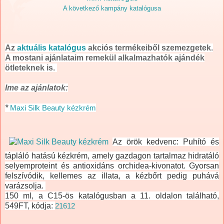
A következő kampány katalógusa
Az
aktuális katalógus
akciós termékeiből szemezgetek.
A mostani ajánlataim remekül alkalmazhatók ajándék
ötleteknek is.
Ime az ajánlatok:
*
Maxi Silk Beauty kézkrém
Az örök kedvenc: Puhító és
tápláló hatású kézkrém, amely gazdagon tartalmaz hidratáló
selyemproteint és antioxidáns orchidea-kivonatot. Gyorsan
felszívódik, kellemes az illata, a kézbőrt pedig puhává
varázsolja.
150 ml, a C15-ös katalógusban a 11. oldalon található,
549FT, kódja:
21612