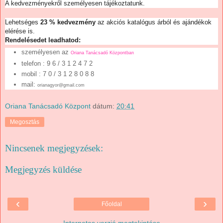
A kedvezményekről személyesen tájékoztatunk.
Lehetséges
23 % kedvezmény
az akciós katalógus árból és ajándékok
elérése is.
Rendelésedet leadhatod:
személyesen az
Oriana Tanácsadó Központban
telefon
: 9 6 / 3 1 2 4 7 2
mobil : 7 0 / 3 1 2 8 0 8 8
mail:
orianagyor@gmail.com
Oriana Tanácsadó Központ
dátum:
20:41
Megosztás
Nincsenek megjegyzések:
Megjegyzés küldése
‹
›
Főoldal
Internetes verzió megtekintése