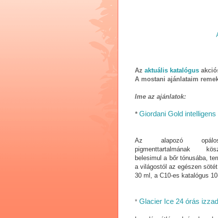
Az
aktuális katalógus
akció
A mostani ajánlataim remek
Ime az ajánlatok:
Giordani Gold intelligens
*
Az alapozó opálos,
pigmenttartalmának kös
belesimul a bőr tónusába, te
a világostól az egészen sötét
30 ml, a C10-es katalógus 10-
Glacier Ice 24 órás izza
*