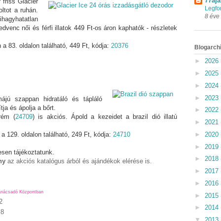
77aja
 friss Glacier
Legfo
oltot a ruhán.
8 éve
agyhatatlan
edvenc női és férfi illatok 449 Ft-os áron kaphatók - részletek
a 83. oldalon található, 449 Ft, kódja:
20376
Blogarch
►
2026
►
2025
►
2024
►
2023
ájú szappan hidratáló és tápláló
ítja és ápolja a bőrt.
►
2022
rém (
24709
) is akciós. Ápold a kezeidet a brazil dió illatú
►
2021
►
2020
 129. oldalon található, 249 Ft, kódja:
24710
►
2019
sen tájékoztatunk.
►
2018
ny
az akciós katalógus árból és ajándékok elérése is.
►
2017
►
2016
anácsadó Központban
►
2015
2
►
2014
 8
▼
2013