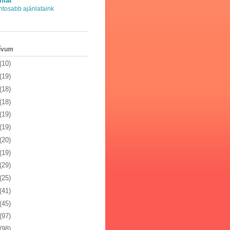
nlat
ntosabb ajánlataink
ívum
(10)
(19)
(18)
(18)
(19)
(19)
(20)
(19)
(29)
(25)
(41)
(45)
(97)
(98)