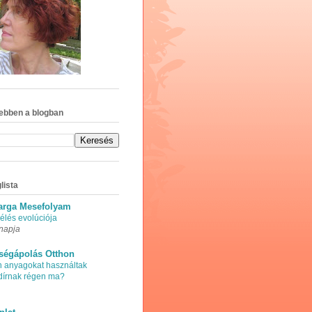
ebben a blogban
lista
arga Mesefolyam
élés evolúciója
napja
ségápolás Otthon
n anyagokat használtak
adírnak régen ma?