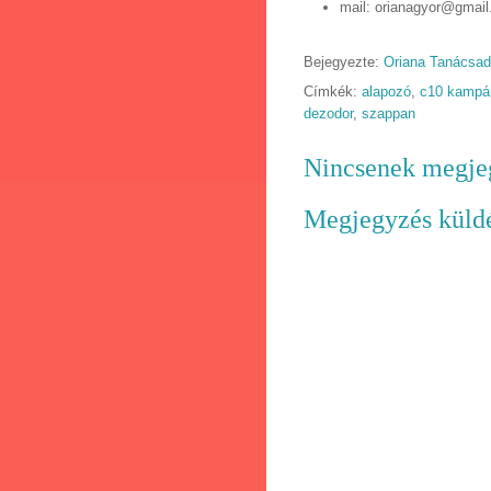
mail: orianagyor@gmai
Bejegyezte:
Oriana Tanácsa
Címkék:
alapozó
,
c10 kampá
dezodor
,
szappan
Nincsenek megje
Megjegyzés küld