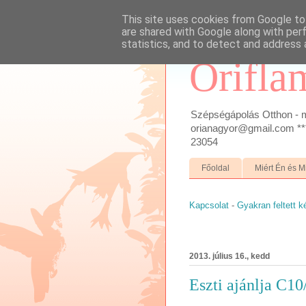
This site uses cookies from Google to 
are shared with Google along with per
statistics, and to detect and address 
Orifla
Szépségápolás Otthon - m
orianagyor@gmail.com ***
23054
Főoldal
Miért Én és M
Kapcsolat
-
Gyakran feltett 
2013. július 16., kedd
Eszti ajánlja C10