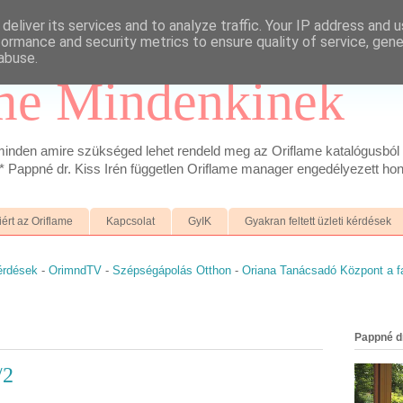
deliver its services and to analyze traffic. Your IP address and 
formance and security metrics to ensure quality of service, gen
abuse.
me Mindenkinek
inden amire szükséged lehet rendeld meg az Oriflame katalógusból 
 Pappné dr. Kiss Irén független Oriflame manager engedélyezett hon
iért az Oriflame
Kapcsolat
GyIK
Gyakran feltett üzleti kérdések
kérdések
-
OrimndTV
-
Szépségápolás Otthon
-
Oriana Tanácsadó Központ a 
Pappné dr
/2