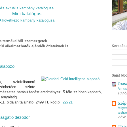
Az aktuális kampány katalógusa
Mini katalógus
A következő kampány katalógusa
s termékeiből szemezgetek.
Keresés 
ül alkalmazhatók ajándék ötleteknek is.
 alapozó
Saját blog
 színfelismerő
Csav
zönhetően szinte
A mes
rmészetes hatású fedést eredményez. 5 féle színben kapható,
10 hó
 árnyalatig.
11. oldalán található, 2499 Ft, kód pl:
22721
Szép
Milye
testr
dásgátló dezodor
2 éve