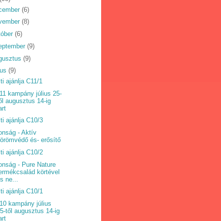
cember
(6)
vember
(8)
tóber
(6)
eptember
(9)
gusztus
(9)
ius
(9)
ti ajánlja C11/1
11 kampány július 25-
ől augusztus 14-ig
art
ti ajánlja C10/3
onság - Aktív
örömvédő és- erősítő
ti ajánlja C10/2
onság - Pure Nature
ermékcsalád körtével
s ne...
ti ajánlja C10/1
10 kampány július
5-től augusztus 14-ig
art