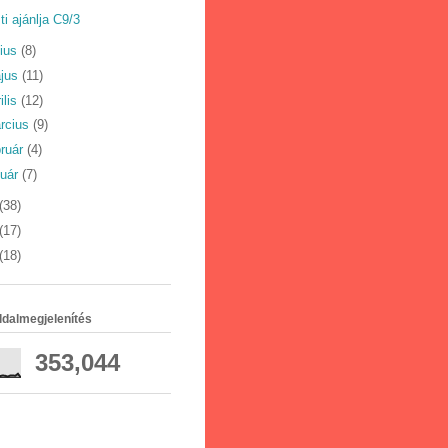
ti ajánlja C9/3
nius
(8)
jus
(11)
ilis
(12)
rcius
(9)
bruár
(4)
nuár
(7)
(38)
(17)
(18)
ldalmegjelenítés
353,044