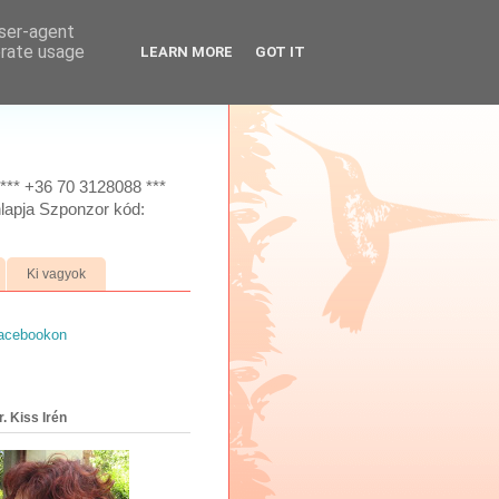
user-agent
erate usage
LEARN MORE
GOT IT
*** +36 70 3128088 ***
lapja Szponzor kód:
Ki vagyok
facebookon
. Kiss Irén