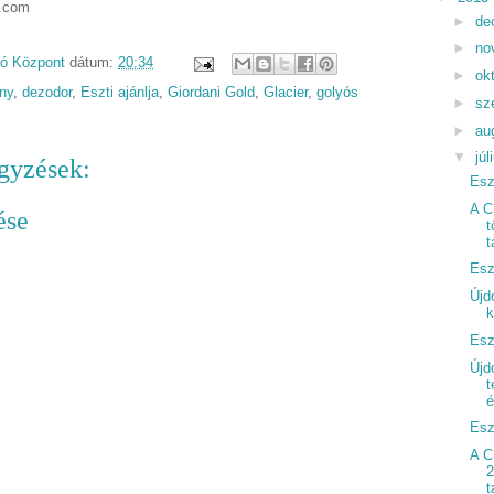
l.com
►
de
►
no
dó Központ
dátum:
20:34
►
ok
ny
,
dezodor
,
Eszti ajánlja
,
Giordani Gold
,
Glacier
,
golyós
►
sz
►
au
▼
júl
gyzések:
Esz
A C
ése
t
t
Esz
Újd
k
Esz
Újd
t
é
Esz
A C
2
t