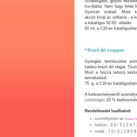
Izzadásgátló, golyós dezodor
Ice-illattal. Nem hagy fehér f
Gyorsan szárad. Most kih
akciót kínál az oriflame - a k
a katalógus 82-83. oldalán
50 ml, a C10-es katalógusban 
Brazil dió szappan
*
Gyengéd, természetes arom
hatású brazil dió olajjal. Tiszt
Most a hozzá tartozó kézk
termékekkel.
75 g, a C10-es katalógusban a
A kedvezményekről személye
Lehetséges
23 % kedvezmé
Rendelésedet leadhatod:
személyesen az
Oriana T
telefon
: 9 6 / 3 1 2 4 7 
mobil : 7 0 / 3 1 2 8 0 8